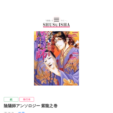
秋水社 公式コーポレー
紙
単行本
陰陽師アンソロジー 紫龍之巻