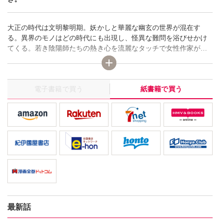
大正の時代は文明黎明期。妖かしと華麗な幽玄の世界が混在す
る。異界のモノはどの時代にも出現し、怪異な難問を浴びせかけ
てくる。若き陰陽師たちの熱き心を流麗なタッチで女性作家が競
作。作画に氷栗優、中村理恵、かんべあきら、みささぎ楓李、九
条友淀。嶋田純子＋今市子のノベルに、岡野史佳ピンナップ付
き。
電子書籍で買う
紙書籍で買う
最新話