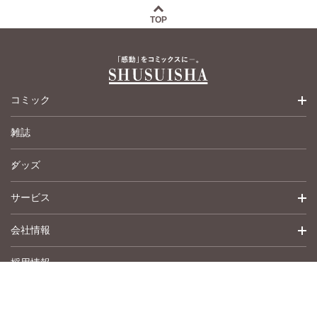
TOP
コミック
雑誌
少女コミック
グッズ
女性コミック
サービス
ペットコミック
会社情報
青年コミック
詳細検索
採用情報
英語版コミック
履歴
トップメッセージ
その他
アムコミ
会社概要