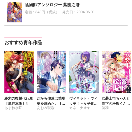
陰陽師アンソロジー 紫龍之巻
定価：
848円（税抜）
発売日：
2004.06.01
おすすめ青年作品
終末の復讐代行屋
だから僕達は幼馴
ヴィネット・ウィ
女装上司ちゃんと
【単行本版】4
染を辞めた。【単
ッチ！～女子化の
部下の松坂くん
あまね水咲
あおみ現場
カネコナオヤ
調和
行本版】3
魔法と異世界生活
【増量版】
～【完全版】
書峰颯