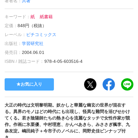
著者名：
共著
キーワード：
紙
紙書籍
定価：
848円（税抜）
レーベル：
ピチコミックス
出版社：
学習研究社
発売日：
2004.06.01
ISBN / 雑誌コード：
978-4-05-603516-4
お気に入り
大正の時代は文明黎明期。妖かしと華麗な幽玄の世界が混在す
る。異界のモノはどの時代にも出現し、怪異な難問を浴びせかけ
てくる。若き陰陽師たちの熱き心を流麗なタッチで女性作家が競
作。作画に氷栗優、中村理恵、かんべあきら、みささぎ楓李、九
条友淀。嶋田純子＋今市子のノベルに、岡野史佳ピンナップ付
き。