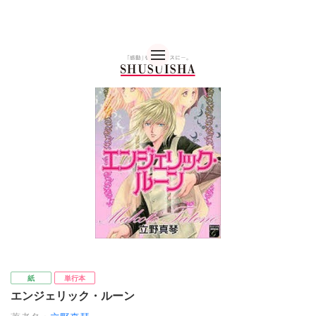
秋水社 公式コーポレー
紙
単行本
エンジェリック・ルーン