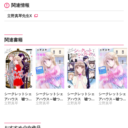
関連情報
立野真琴先生X
関連書籍
シークレットシェ
シークレットシェ
シークレットシェ
シークレットシェ
アハウス 嘘つき
アハウス～嘘つき
アハウス 嘘つき
アハウス～嘘つき
立野真琴
立野真琴
立野真琴
立野真琴
ばかりの住人たち
ばかりの住人たち
ばかりの住人たち
ばかりの住人たち
【単行本版】II
【合冊版】
【単行本版】I【電
【電子書店限定特
子書店限定特典付
典付き】
き】
おすすめ少女作品