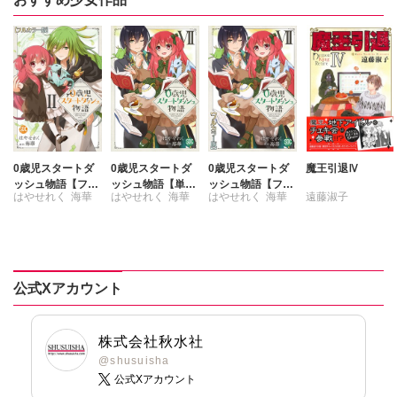
0歳児スタートダ
0歳児スタートダ
0歳児スタートダ
魔王引退Ⅳ
ッシュ物語【フル
ッシュ物語【単行
ッシュ物語【フル
はやせれく
海華
はやせれく
海華
はやせれく
海華
遠藤淑子
カラー版】【単行
本版】7
カラー版】【単行
本版】II
本版】VII
公式Xアカウント
株式会社秋水社
@shusuisha
公式Xアカウント