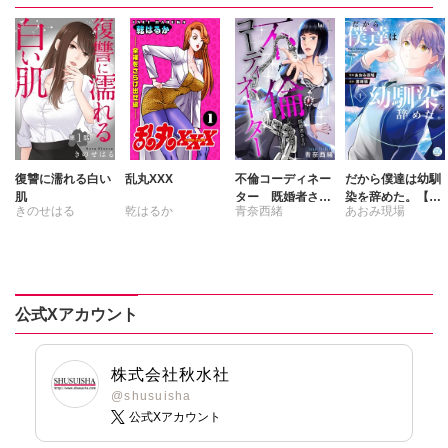
復讐に濡れる白い
乱丸XXX
不倫コーディネー
だから僕達は幼馴
肌
ター 既婚者さま
染を辞めた。【単
きのせはる
乾はるか
青奈西緒
あおみ現場
の不道徳な恋、お
行本版】1
手伝いします
書峰颯
公式Xアカウント
株式会社秋水社
@shusuisha
公式Xアカウント