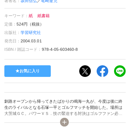
著者名：
坂田信弘
／
竜崎遼児
キーワード：
紙
紙書籍
定価：
524円（税抜）
出版社：
学習研究社
発売日：
2004.03.01
ISBN / 雑誌コード：
978-4-05-603460-8
お気に入り
釧路オープンから帰ってきたばかりの鳴海一丸が、今度は後に終
生のライバルとなる石塚一平とゴルフマッチを開始した。場所は
大茨城ＧＣ。パワーＶＳ．技の緊迫する対決はゴルフファン必
見。スーパーショットがフェアウエーに、グリーンにさく裂す
る！