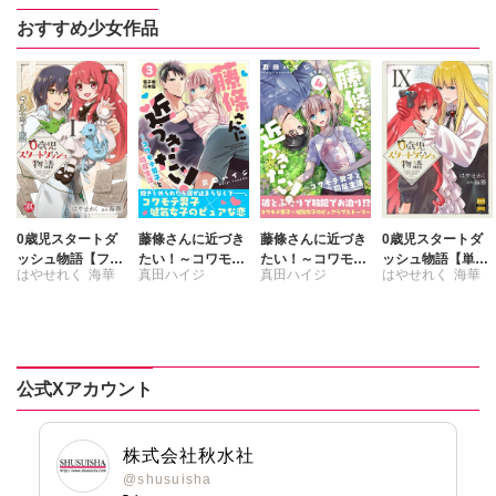
国樹由香
おすすめ少女作品
黒崎さつき
松本ゆうか
内田かずひろ
氷栗優
潮見知佳
0歳児スタートダ
藤條さんに近づき
藤條さんに近づき
0歳児スタートダ
ッシュ物語【フル
たい！～コワモテ
たい！～コワモテ
ッシュ物語【単行
はやせれく
海華
真田ハイジ
真田ハイジ
はやせれく
海華
カラー版】【単行
男子と同居生活～
男子と同居生活～
本版】9
本版】I
【電子単行本版】
【電子単行本版】
3
4
公式Xアカウント
株式会社秋水社
@shusuisha