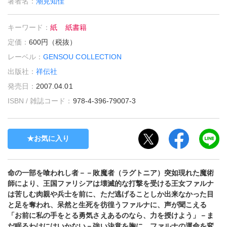
著者名：
潮見知佳
キーワード：
紙
紙書籍
定価：
600円（税抜）
レーベル：
GENSOU COLLECTION
出版社：
祥伝社
発売日：
2007.04.01
ISBN / 雑誌コード：
978-4-396-79007-3
お気に入り
命の一部を喰われし者－－敗魔者（ラグトニア）突如現れた魔術
師により、王国ファリシアは壊滅的な打撃を受ける王女ファルナ
は苦しむ肉親や兵士を前に、ただ逃げることしか出来なかった目
と足を奪われ、呆然と生死を彷徨うファルナに、声が聞こえる
「お前に私の手をとる勇気さえあるのなら、力を授けよう」－ま
だ眠るわけにはいかない－強い決意を胸に、ファルナの運命を変