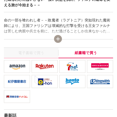
える旅が今始まる－－
命の一部を喰われし者－－敗魔者（ラグトニア）突如現れた魔術
師により、王国ファリシアは壊滅的な打撃を受ける王女ファルナ
は苦しむ肉親や兵士を前に、ただ逃げることしか出来なかった目
と足を奪われ、呆然と生死を彷徨うファルナに、声が聞こえる
「お前に私の手をとる勇気さえあるのなら、力を授けよう」－ま
だ眠るわけにはいかない－強い決意を胸に、ファルナの運命を変
電子書籍で買う
紙書籍で買う
える旅が今始まる－－
最新話