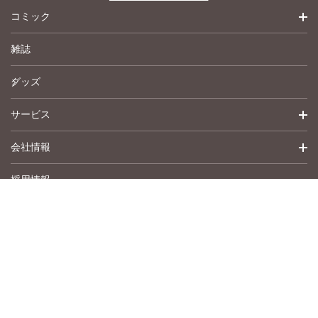
コミック
雑誌
少女コミック
グッズ
女性コミック
サービス
ペットコミック
会社情報
青年コミック
詳細検索
採用情報
英語版コミック
履歴
トップメッセージ
その他
アムコミ
会社概要
サポート
事業紹介
書店用注文書
沿革
作品募集
お問い合わせ
Copyright © Shusuisha inc. All Rights Reserved.
アクセスマップ
プライバシーポリシー