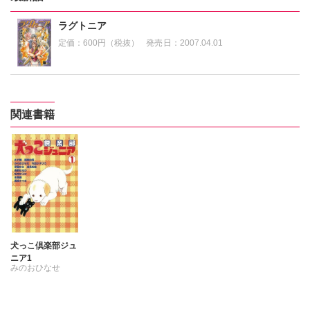
ラグトニア
定価：
600円（税抜）
発売日：
2007.04.01
関連書籍
犬っこ倶楽部ジュ
ニア1
みのおひなせ
めで鯛
伊藤ゆみ
吉野はるか