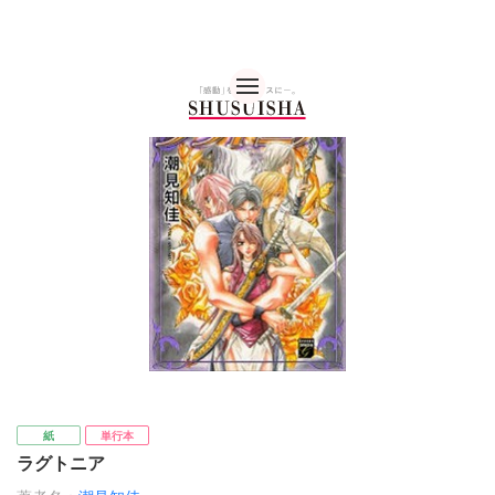
秋水社 公式コーポレー
紙
単行本
ラグトニア