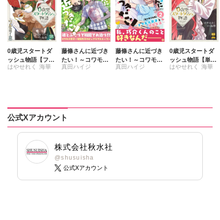
0歳児スタートダ
藤條さんに近づき
藤條さんに近づき
0歳児スタートダ
ッシュ物語【フル
たい！～コワモテ
たい！～コワモテ
ッシュ物語【単行
はやせれく
海華
真田ハイジ
真田ハイジ
はやせれく
海華
カラー版】【単行
男子と同居生活～
男子と同居生活～
本版】9
本版】VII
【電子単行本版】
【電子単行本版】
4
2
公式Xアカウント
株式会社秋水社
@shusuisha
公式Xアカウント