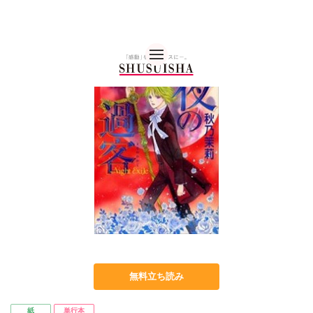
秋水社 公式コーポレー
無料立ち読み
紙
単行本