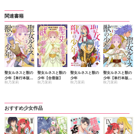
関連書籍
聖女ルネスと獣の
聖女ルネスと獣の
聖女ルネスと獣の
聖女ルネスと獣の
少年【単行本版】
少年【合冊版】
少年
少年【単行本版】
秋乃茉莉
秋乃茉莉
秋乃茉莉
秋乃茉莉
2
1【電子限定特典
付き】
中島直俊
中島直俊
中島直俊
中島直俊
おすすめ少女作品