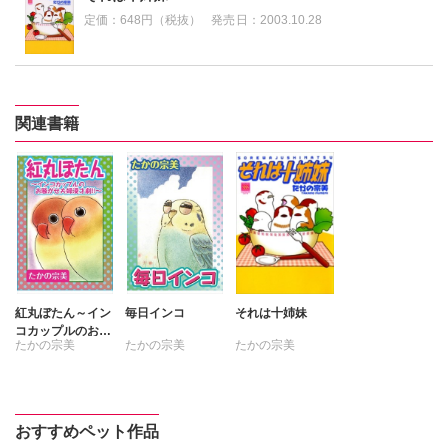
定価：
648円（税抜）
発売日：
2003.10.28
関連書籍
紅丸ぼたん～イン
毎日インコ
それは十姉妹
コカップルのお騒
たかの宗美
たかの宗美
たかの宗美
がせ夫婦漫才劇!!
～
おすすめペット作品