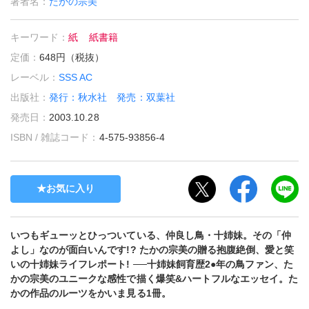
著者名：
たかの宗美
キーワード：
紙
紙書籍
定価：
648円（税抜）
レーベル：
SSS AC
出版社：
発行：秋水社 発売：双葉社
発売日：
2003.10.28
ISBN / 雑誌コード：
4-575-93856-4
お気に入り
いつもギューッとひっついている、仲良し鳥・十姉妹。その「仲
よし」なのが面白いんです!? たかの宗美の贈る抱腹絶倒、愛と笑
いの十姉妹ライフレポート! ──十姉妹飼育歴2●年の鳥ファン、た
かの宗美のユニークな感性で描く爆笑&ハートフルなエッセイ。た
かの作品のルーツをかいま見る1冊。