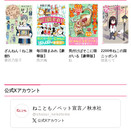
ざんねん！ねこ旅
毎日猫まみれ【豪
気付けばそこに猫
2200年ねこの国
館5
華版】
がいる【豪華版】
ニッポン3
桑田乃梨子
熊沢楓
鮎
猫葉りて
公式Xアカウント
ねことも／ペット宣言／秋水社
@shusui_nekotomo
公式Xアカウント