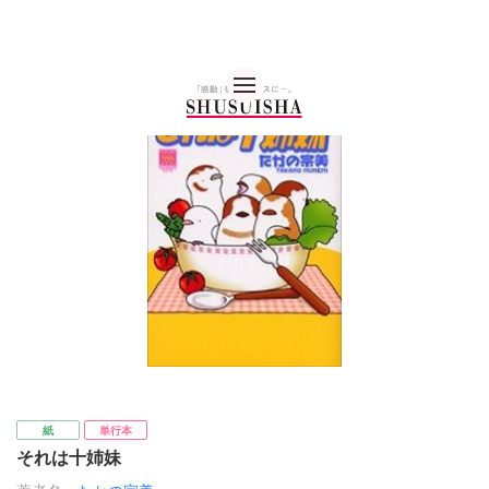
秋水社 公式コーポレー
紙
単行本
それは十姉妹