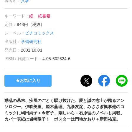
著者名：
共著
キーワード：
紙
紙書籍
定価：
848円（税抜）
レーベル：
ピチコミックス
出版社：
学習研究社
発売日：
2001.10.01
ISBN / 雑誌コード：
4-05-602624-6
お気に入り
動乱の幕末、疾風のごとく駆け抜けた、愛と誠の志士が甦るアン
ソロジー。伊吹美里、姫木薫理、九条友淀、みささぎ楓李他のコ
ミックに嶋田純子＋今市子、剛しいら＋石原理のノベルも掲載。
カバー表紙は岩崎陽子！ ポスターは門地かおり＋新田祐克。