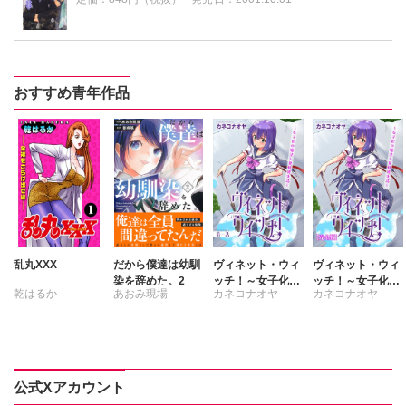
おすすめ青年作品
乱丸XXX
だから僕達は幼馴
ヴィネット・ウィ
ヴィネット・ウィ
染を辞めた。2
ッチ！～女子化の
ッチ！～女子化の
乾はるか
あおみ現場
カネコナオヤ
カネコナオヤ
魔法と異世界生活
魔法と異世界生活
～
～【完全版】
書峰颯
公式Xアカウント