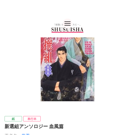
秋水社 公式コーポレー
紙
単行本
新選組アンソロジー 血風篇