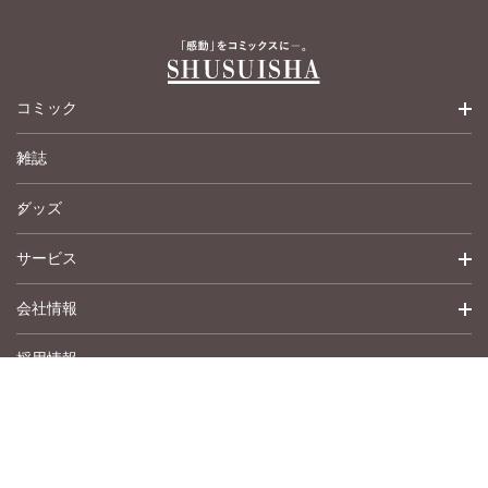
コミック
雑誌
少女コミック
グッズ
女性コミック
サービス
ペットコミック
会社情報
青年コミック
詳細検索
採用情報
英語版コミック
履歴
トップメッセージ
その他
アムコミ
会社概要
サポート
事業紹介
書店用注文書