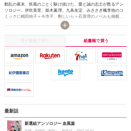
動乱の幕末、疾風のごとく駆け抜けた、愛と誠の志士が甦るアン
ソロジー。伊吹美里、姫木薫理、九条友淀、みささぎ楓李他のコ
ミックに嶋田純子＋今市子、剛しいら＋石原理のノベルも掲載。
カバー表紙は岩崎陽子！ ポスターは門地かおり＋新田祐克。
電子書籍で買う
紙書籍で買う
最新話
新選組アンソロジー 血風篇
定価：
848円（税抜）
発売日：
2001.10.01