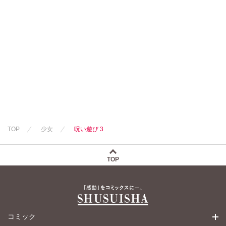
TOP
少女
呪い遊び 3
TOP
コミック