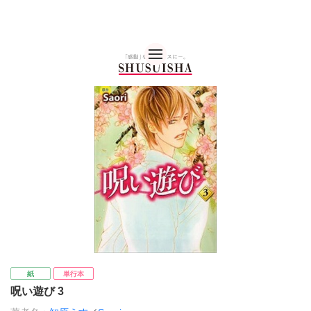
秋水社 公式コーポレー
紙
単行本
呪い遊び 3