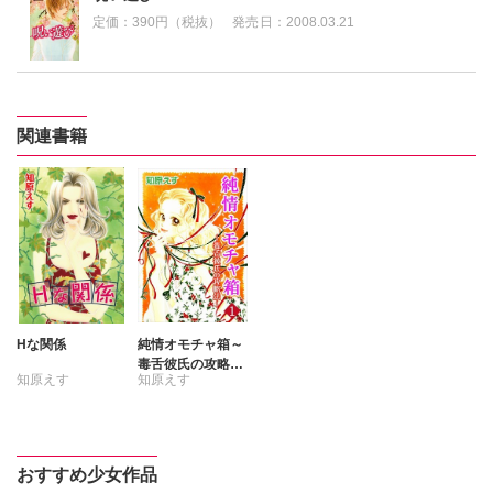
定価：
390円（税抜）
発売日：
2008.03.21
関連書籍
Hな関係
純情オモチャ箱～
毒舌彼氏の攻略法
知原えす
知原えす
～
おすすめ少女作品