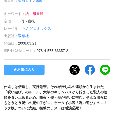
著者名：
知原えす
／
Saori
キーワード：
紙
紙書籍
定価：
390円（税抜）
レーベル：
iらんどコミックス
出版社：
双葉社
発売日：
2008.03.21
ISBN / 雑誌コード：
978-4-575-33357-2
お気に入り
仕返しは倍返し、実行厳守。それが憎しみの連鎖から生まれた
「呪い遊び」のルール。大学のキャンパスから始まった殺人の連
鎖を食い止めるため、咲夜・棗・聖が呪いに挑む。そんな咲夜に
もとうとう呪いの魔の手が…。ケータイ小説「呪い遊び」のコミ
ック版、ついに完結。衝撃のラストは感涙必死！