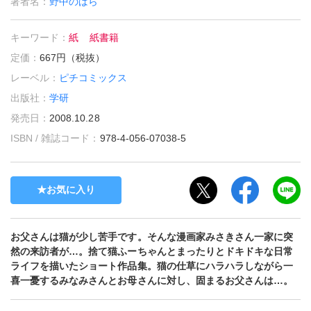
著者名：
野中のばら
キーワード：
紙
紙書籍
定価：
667円（税抜）
レーベル：
ピチコミックス
出版社：
学研
発売日：
2008.10.28
ISBN / 雑誌コード：
978-4-056-07038-5
お気に入り
お父さんは猫が少し苦手です。そんな漫画家みさきさん一家に突
然の来訪者が…。捨て猫ふーちゃんとまったりとドキドキな日常
ライフを描いたショート作品集。猫の仕草にハラハラしながら一
喜一憂するみなみさんとお母さんに対し、固まるお父さんは…。