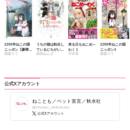
勝川ユミ
竹本泉
佐々木史
へうがけん
猫葉りて
篠原烏童
めで鯛
九条友淀
木月けいこ
曽根麻矢
竹本泉
竹本泉
福島正則
野中のばら
木月けいこ
野中のばら
浪花愛
野中のばら
2200年ねこの国
うちの猫は転生し
来る日もねこめ～
2200年ねこの国
ニッポン【豪華
ているにちがいな
わく 1
ニッポン3
猫葉りて
猫原ねんず
竹本泉
猫葉りて
版】
い2
公式Xアカウント
ねことも／ペット宣言／秋水社
@shusui_nekotomo
公式Xアカウント