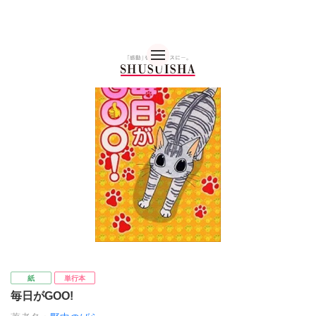
秋水社 公式コーポレー
紙
単行本
毎日がGOO!