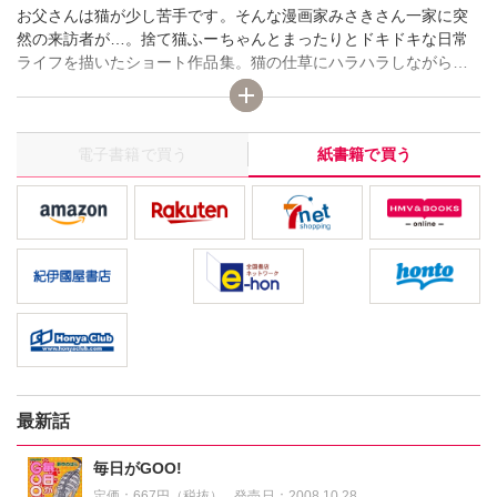
お父さんは猫が少し苦手です。そんな漫画家みさきさん一家に突
然の来訪者が…。捨て猫ふーちゃんとまったりとドキドキな日常
ライフを描いたショート作品集。猫の仕草にハラハラしながら一
喜一憂するみなみさんとお母さんに対し、固まるお父さんは…。
電子書籍で買う
紙書籍で買う
最新話
毎日がGOO!
定価：
667円（税抜）
発売日：
2008.10.28