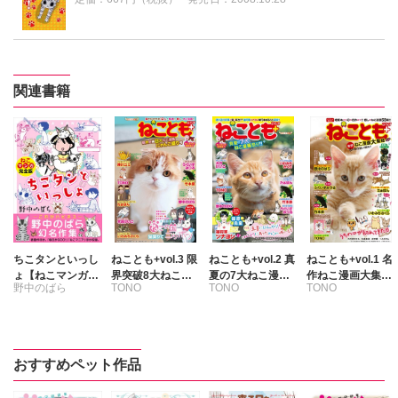
関連書籍
ちこタンといっし
ねことも+vol.3 限
ねことも+vol.2 真
ねことも+vol.1 名
ょ【ねこマンガ完
界突破8大ねこ漫
夏の7大ねこ漫画
作ねこ漫画大集結
野中のばら
TONO
TONO
TONO
全版】
画にゃんこ盛り号
祭り!!
SP
いわみちさくら
いわみちさくら
いわみちさくら
うぐいすみつる
うぐいすみつる
うぐいすみつる
たぁぽん
たぁぽん
きょめを
おすすめペット作品
なかやまさち
なかやまさち
鮎
たぁぽん
へうがけん
永井くろ
ただまさひろ