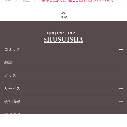
TOP
雑誌
超 本当にあった○生ここだけの話 2009年1月号
渡辺ゆづる
渡辺ゆづる
渡辺ゆづる
猫原ねんず
猫原ねんず
猫原ねんず
猫葉りて
猫葉りて
猫葉りて
TOP
美月李予
美月李予
美月李予
福島正則
福島正則
福島正則
木月けいこ
木月けいこ
木月けいこ
浪花愛
浪花愛
浪花愛
佐々木慶子
ねむまろみ
うつのみやとお
コミック
る
ねむまろみ
高城れに
雑誌
少女コミック
グッズ
女性コミック
サービス
ペットコミック
会社情報
青年コミック
詳細検索
採用情報
英語版コミック
履歴
トップメッセージ