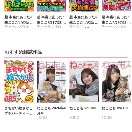
超 本当にあった○
超 本当にあった○
超 本当にあった○
超 本当にあった○
生ここだけの話 2
生ここだけの話 2
生ここだけの話 2
生ここだけの話 2
チャールズ後藤
チャールズ後藤
雪セロリ
チャールズ後藤
014年10月号
014年8月号
014年7月号
014年5月号
チャールズ後藤
おすすめ雑誌作品
まちがい絵さがし
ねことも 2026年4
ねことも Vol.100
ねことも Vol.101
プチパーティー V
月号
TONO
TONO
TONO
ol.4
いわみちさくら
いわみちさくら
いわみちさくら
うぐいすみつる
うぐいすみつる
うぐいすみつる