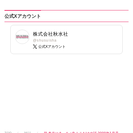
おおさと理央
おおさと理央
おおさと理央
きょめを
きょめを
きょめを
公式Xアカウント
たぁぽん
たぁぽん
たぁぽん
ただまさひろ
ただまさひろ
ただまさひろ
なかやまさち
なかやまさち
なかやまさち
株式会社秋水社
なつき千穂
なつき千穂
なつき千穂
@shusuisha
公式Xアカウント
へうがけん
へうがけん
へうがけん
まつうらゆうこ
まつうらゆうこ
まつうらゆうこ
めで鯛
めで鯛
めで鯛
ラクトいちご
鮎
ラクトいちご
鮎
ラクトいちご
鮎
永井くろ
永井くろ
永井くろ
九条友淀
熊沢楓
九条友淀
熊沢楓
九条友淀
熊沢楓
桑田乃梨子
桑田乃梨子
桑田乃梨子
佐々木史
佐々木史
佐々木史
若尾はるか
若尾はるか
若尾はるか
勝川ユミ
勝川ユミ
勝川ユミ
新子友子
新子友子
新子友子
水田ムゲン
杉作
水田ムゲン
杉作
水田ムゲン
杉作
曽根麻矢
竹本泉
曽根麻矢
竹本泉
曽根麻矢
竹本泉