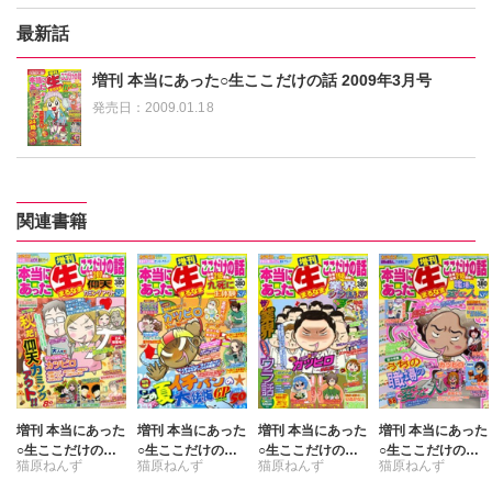
最新話
増刊 本当にあった○生ここだけの話 2009年3月号
発売日：
2009.01.18
関連書籍
増刊 本当にあった
増刊 本当にあった
増刊 本当にあった
増刊 本当にあった
○生ここだけの話
○生ここだけの話
○生ここだけの話
○生ここだけの話
猫原ねんず
猫原ねんず
猫原ねんず
猫原ねんず
仰天カミングアウ
九死に一生体験S
業界ウラ話SP 20
職場の変な人SP
トSP
P 2014年9月号
14年8月号
チャールズ後藤
フカザワナオコ
チャールズ後藤
チャールズ後藤