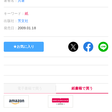
著者名：
共著
キーワード：
紙
出版社：
芳文社
発売日：
2009.01.18
お気に入り
電子書籍で買う
紙書籍で買う