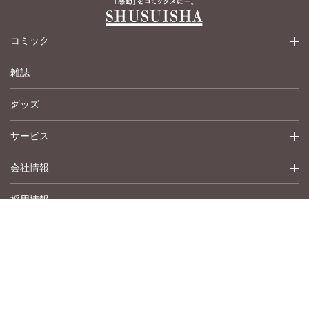
美月李予
福島正則
木月けいこ
コミック
浪花愛
ねむまろみ
雑誌
少女コミック
葉月秋子
髙松瞳
グッズ
女性コミック
サービス
ペットコミック
会社情報
青年コミック
詳細検索
採用情報
英語版コミック
履歴
トップメッセージ
その他
アムコミ
会社概要
サポート
事業紹介
書店用注文書
沿革
作品募集
お問い合わせ