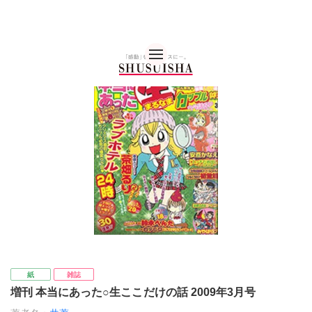
秋水社 公式コーポレー
紙
雑誌
増刊 本当にあった○生ここだけの話 2009年3月号