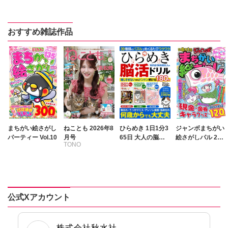
フカザワナオコ
フカザワナオコ
フカザワナオコ
高田千種
おすすめ雑誌作品
まちがい絵さがし
ねことも 2026年8
ひらめき 1日1分3
ジャンボまちがい
パーティー Vol.10
月号
65日 大人の脳活
絵さがしパル 202
TONO
ドリル
6年5月号
いわみちさくら
うぐいすみつる
おおさと理央
きょめを
公式Xアカウント
たぁぽん
ただまさひろ
なかやまさち
株式会社秋水社