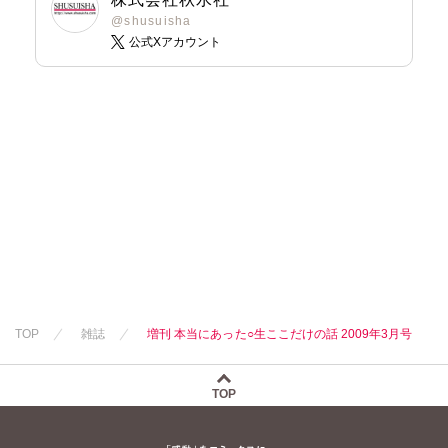
なつき千穂
@shusuisha
公式Xアカウント
はなやぎぶんぶ
ん
へうがけん
まつうらゆうこ
めで鯛
ラクトいちご
鮎
永井くろ
九条友淀
熊沢楓
桑田乃梨子
佐々木史
若尾はるか
勝川ユミ
新子友子
TOP
雑誌
増刊 本当にあった○生ここだけの話 2009年3月号
水田ムゲン
曽根麻矢
竹本泉
渡辺ゆづる
TOP
猫原ねんず
猫葉りて