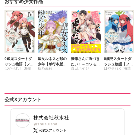
おすすめ少女作品
0歳児スタートダ
聖女ルネスと獣の
藤條さんに近づき
0歳児スタートダ
ッシュ物語【フル
少年【単行本版】
たい！～コワモテ
ッシュ物語【フル
はやせれく
海華
秋乃茉莉
真田ハイジ
はやせれく
海華
カラー版】【単行
1【電子限定特典
男子と同居生活～
カラー版】【単行
本版】IV
付き】
【電子単行本版】
本版】III
中島直俊
5
公式Xアカウント
株式会社秋水社
@shusuisha
公式Xアカウント