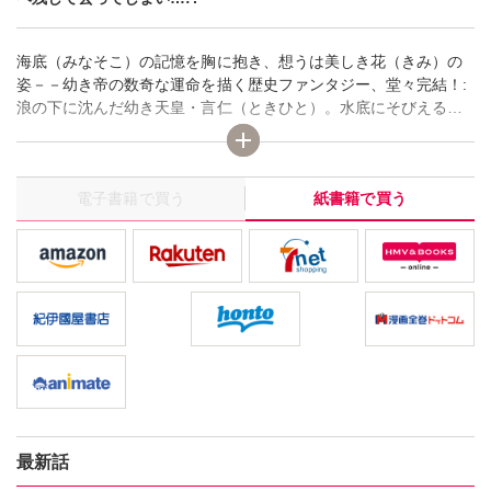
海底（みなそこ）の記憶を胸に抱き、想うは美しき花（きみ）の
姿－－幼き帝の数奇な運命を描く歴史ファンタジー、堂々完結！:
浪の下に沈んだ幼き天皇・言仁（ときひと）。水底にそびえる綿
津海（わたつみ）の城で、撫子とその兄の龍神とともに血筋を忘
れ、心穏やかに生きていこうとするが、龍神は言仁をひとり地上
ヘ残して去ってしまい…!?
電子書籍で買う
紙書籍で買う
最新話