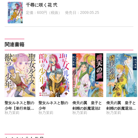
千尋に咲く花 弐
定価：
600円（税抜）
発売日：
2009.05.25
関連書籍
聖女ルネスと獣の
聖女ルネスと獣の
倚天の翼 皇子と
倚天の翼 皇子と
少年【単行本版】
少年
剣精の妖魔退治2
剣精の妖魔退治
秋乃茉莉
秋乃茉莉
秋乃茉莉
秋乃茉莉
2
【分冊版】
中島直俊
中島直俊