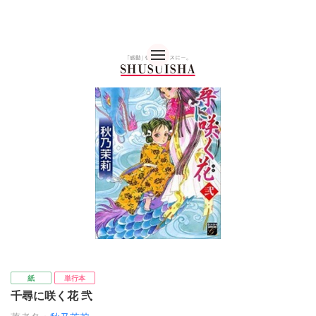
秋水社 公式コーポレー
紙
単行本
千尋に咲く花 弐