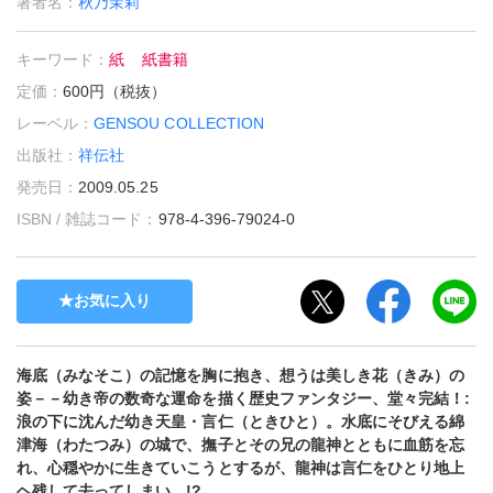
著者名：
秋乃茉莉
キーワード：
紙
紙書籍
定価：
600円（税抜）
レーベル：
GENSOU COLLECTION
出版社：
祥伝社
発売日：
2009.05.25
ISBN / 雑誌コード：
978-4-396-79024-0
お気に入り
海底（みなそこ）の記憶を胸に抱き、想うは美しき花（きみ）の
姿－－幼き帝の数奇な運命を描く歴史ファンタジー、堂々完結！:
浪の下に沈んだ幼き天皇・言仁（ときひと）。水底にそびえる綿
津海（わたつみ）の城で、撫子とその兄の龍神とともに血筋を忘
れ、心穏やかに生きていこうとするが、龍神は言仁をひとり地上
ヘ残して去ってしまい…!?