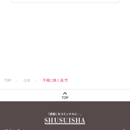
TOP
少女
千尋に咲く花 弐
TOP