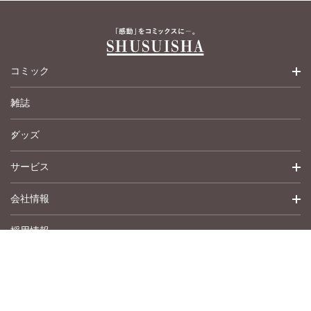
コミック
雑誌
少女コミック
グッズ
女性コミック
サービス
ペットコミック
会社情報
青年コミック
詳細検索
採用情報
英語版コミック
履歴
トップメッセージ
その他
アムコミ
会社概要
サポート
事業紹介
書店用注文書