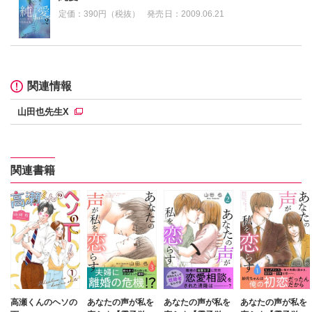
定価：
390円（税抜）
発売日：
2009.06.21
関連情報
山田也先生X
関連書籍
高瀬くんのヘソの
あなたの声が私を
あなたの声が私を
あなたの声が私を