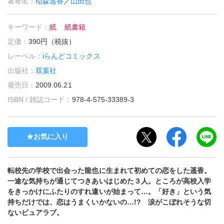
著者名：
稲森遥香
／
山田也
キーワード：
紙
紙書籍
定価：
390円（税抜）
レーベル：
iらんどコミックス
出版社：
双葉社
発売日：
2009.06.21
ISBN / 雑誌コード：
978-4-575-33389-3
お気に入り
転校先の学校で出会った龍也に生まれて初めての恋をした遥香。
一途な気持ちが通じてつきあいはじめた３人。ところが高校入学
をきっかけにふたりのすれ違いが始まって…。「好き」という気
持ちだけでは、恋はうまくいかないの…!? 涙がこぼれそうな切
ないピュアラブ。