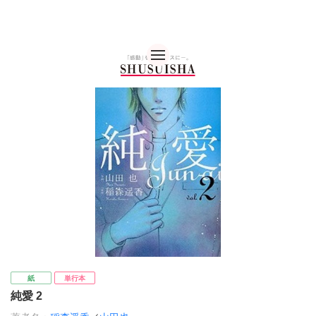
秋水社 公式コーポレー
紙
単行本
純愛 2