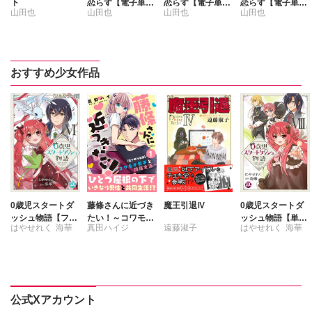
下
恋らす【電子単行
恋らす【電子単行
恋らす【電子単行
山田也
山田也
山田也
山田也
本版】3
本版】2
本版】1
おすすめ少女作品
0歳児スタートダ
藤條さんに近づき
魔王引退Ⅳ
0歳児スタートダ
ッシュ物語【フル
たい！～コワモテ
ッシュ物語【単行
はやせれく
海華
真田ハイジ
遠藤淑子
はやせれく
海華
カラー版】【単行
男子と同居生活～
本版】8
本版】VI
【電子単行本版】
1
公式Xアカウント