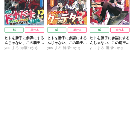
紙
単行本
紙
単行本
紙
単行本
ヒトを勝手に参謀にする
ヒトを勝手に参謀にする
ヒトを勝手に参謀にする
んじゃない、この覇王。
んじゃない、この覇王。
んじゃない、この覇王。
～ゲーム世界に放り込ま
～ゲーム世界に放り込ま
～ゲーム世界に放り込ま
yos
まろ
港瀬つかさ
yos
まろ
港瀬つかさ
yos
まろ
港瀬つかさ
れたオタクの苦労～ 3
れたオタクの苦労～ 2
れたオタクの苦労～ 1