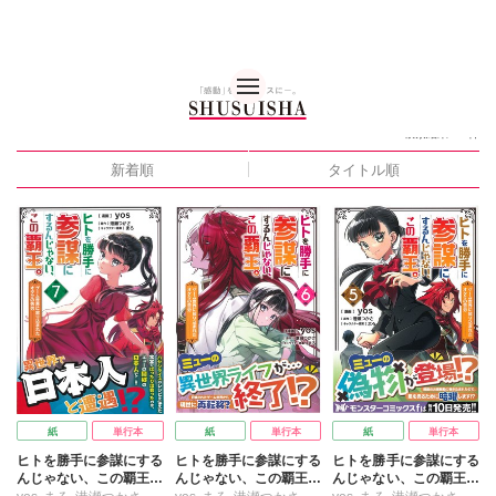
「港瀬つかさ」の検索結果一覧
秋水社 公式コーポレー
9
検索結果
件
新着順
タイトル順
紙
単行本
紙
単行本
紙
単行本
ヒトを勝手に参謀にする
ヒトを勝手に参謀にする
ヒトを勝手に参謀にする
んじゃない、この覇王。
んじゃない、この覇王。
んじゃない、この覇王。