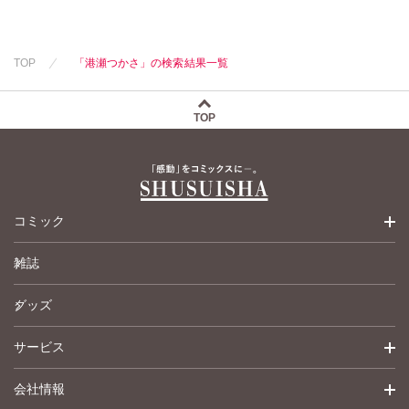
TOP
「港瀬つかさ」の検索結果一覧
TOP
コミック
雑誌
少女コミック
グッズ
女性コミック
サービス
ペットコミック
会社情報
青年コミック
詳細検索