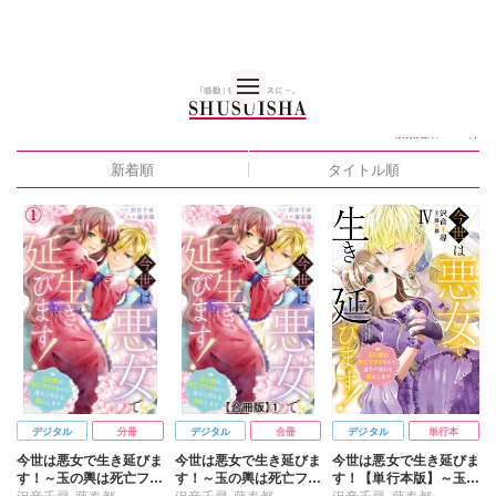
「沢音千尋」の検索結果一覧
秋水社 公式コーポレー
10
検索結果
件
新着順
タイトル順
デジタル
分冊
デジタル
合冊
デジタル
単行本
今世は悪女で生き延びま
今世は悪女で生き延びま
今世は悪女で生き延びま
す！～玉の輿は死亡フラ
す！～玉の輿は死亡フラ
す！【単行本版】～玉の