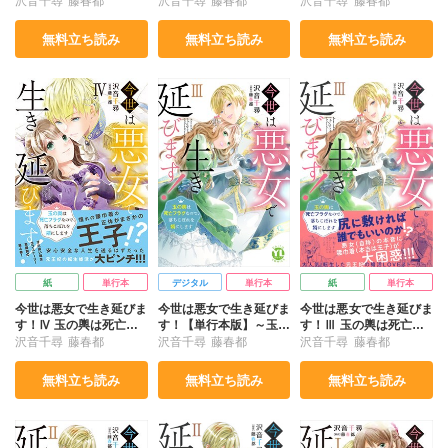
グなので、落ちこぼれを
グなので、落ちこぼれを
輿は死亡フラグなので、
沢音千尋
藤春都
沢音千尋
藤春都
沢音千尋
藤春都
婿にします～
婿にします～【合冊版】
落ちこぼれを婿にします
～4
無料立ち読み
無料立ち読み
無料立ち読み
紙
単行本
デジタル
単行本
紙
単行本
今世は悪女で生き延びま
今世は悪女で生き延びま
今世は悪女で生き延びま
す！Ⅳ 玉の輿は死亡フ
す！【単行本版】～玉の
す！Ⅲ 玉の輿は死亡フ
ラグなので、落ちこぼれ
輿は死亡フラグなので、
ラグなので、落ちこぼれ
沢音千尋
藤春都
沢音千尋
藤春都
沢音千尋
藤春都
を婿にします
落ちこぼれを婿にします
を婿にします
～【電子書店特典付き】
無料立ち読み
無料立ち読み
無料立ち読み
3