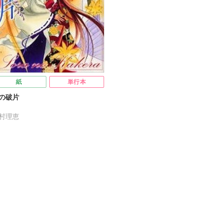
紙
単行本
の破片
村理恵