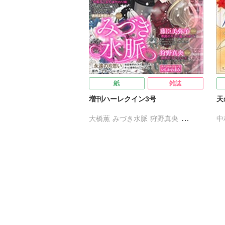
紙
雑誌
増刊ハーレクイン3号
天
大橋薫
みづき水脈
狩野真央
中
中村理恵
藤臣美弥子