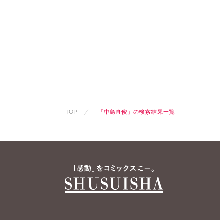
TOP
「中島直俊」の検索結果一覧