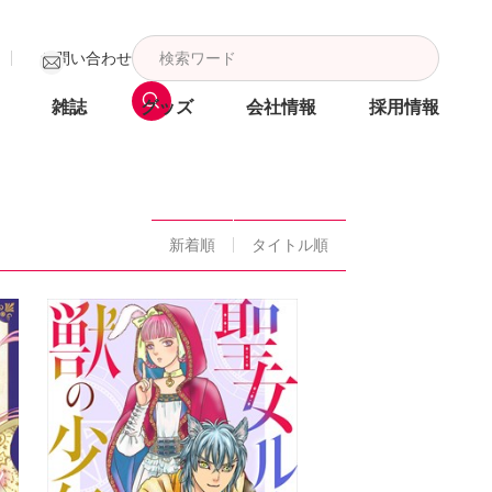
お問い合わせ
雑誌
グッズ
会社情報
採用情報
新着順
タイトル順