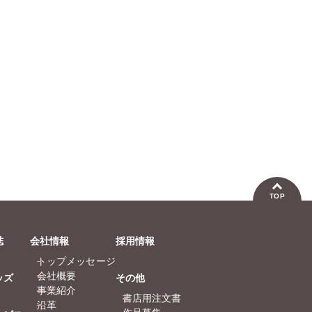
TOP
誌
会社情報
採用情報
トップメッセージ
会社概要
ッズ
その他
事業紹介
書店用注文書
沿革