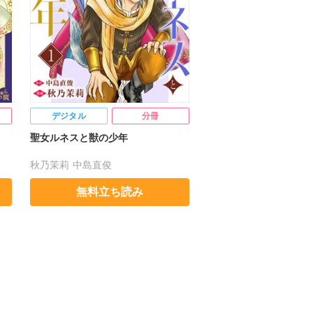
デジタル
分冊
聖女ルネスと獣の少年
秋乃茉莉
中島直俊
無料立ち読み