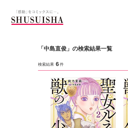
秋水社 公式コーポレートサイ
「中島直俊」の検索結果一覧
6
検索結果
件