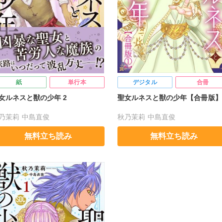
紙
単行本
デジタル
合冊
女ルネスと獣の少年 2
聖女ルネスと獣の少年【合冊版】
乃茉莉
中島直俊
秋乃茉莉
中島直俊
無料立ち読み
無料立ち読み