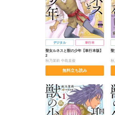
デジタル
単行本
聖女ルネスと獣の少年【単行本版】
聖
2
秋乃茉莉
中島直俊
秋
無料立ち読み