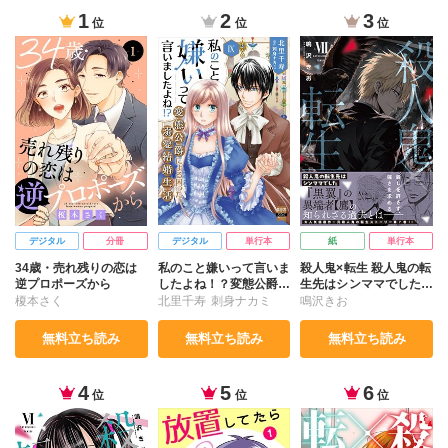
1
2
3
位
位
位
デジタル
分冊
デジタル
単行本
紙
単行本
34歳・売れ残りの恋は
私のこと嫌いって言いま
殺人鬼×転生 殺人鬼の転
逆プロポーズから
したよね！？変態公爵に
生先はシンママでした
よる困った溺愛結婚生活
Ⅶ
榎本さく
北里千寿
刺身ナカミ
鳴沢きお
【単行本版】【電子限定
特典付き】9
無料立ち読み
無料立ち読み
無料立ち読み
4
5
6
位
位
位