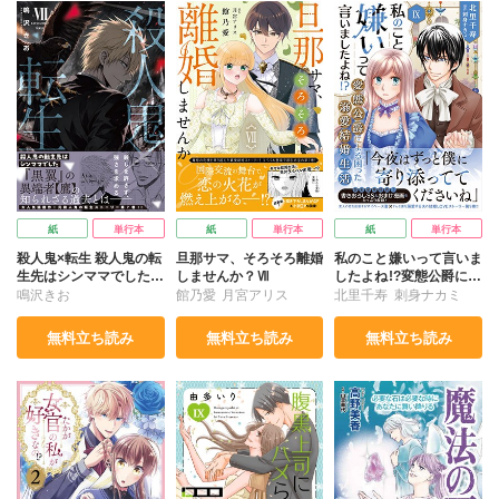
紙
単行本
紙
単行本
紙
単行本
殺人鬼×転生 殺人鬼の転
旦那サマ、そろそろ離婚
私のこと嫌いって言いま
生先はシンママでした
しませんか？Ⅶ
したよね!?変態公爵によ
Ⅶ
る困った溺愛結婚生活
鳴沢きお
館乃愛
月宮アリス
北里千寿
刺身ナカミ
Ⅸ
無料立ち読み
無料立ち読み
無料立ち読み