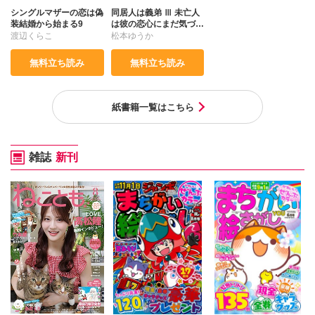
シングルマザーの恋は偽
同居人は義弟 Ⅲ 未亡人
装結婚から始まる9
は彼の恋心にまだ気づい
ていない
渡辺くらこ
松本ゆうか
無料立ち読み
無料立ち読み
紙書籍一覧はこちら
雑誌
新刊