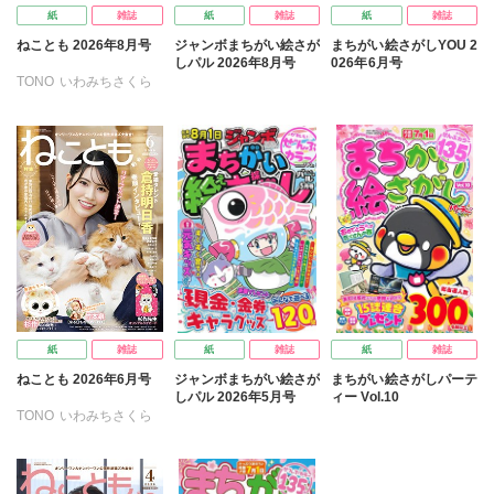
紙
雑誌
紙
雑誌
紙
雑誌
ねことも 2026年8月号
ジャンボまちがい絵さが
まちがい絵さがしYOU 2
しパル 2026年8月号
026年6月号
TONO
いわみちさくら
うぐいすみつる
おおさと理央
きょめを
たぁぽん
ただまさひろ
なかやまさち
なつき千穂
はなやぎぶんぶん
へうがけん
まつうらゆうこ
めで鯛
ラクトいちご
鮎
永井くろ
九条友淀
紙
雑誌
紙
雑誌
紙
雑誌
熊沢楓
桑田乃梨子
ねことも 2026年6月号
ジャンボまちがい絵さが
まちがい絵さがしパーテ
佐々木史
若尾はるか
しパル 2026年5月号
ィー Vol.10
勝川ユミ
新子友子
TONO
いわみちさくら
水田ムゲン
曽根麻矢
うぐいすみつる
竹本泉
渡辺ゆづる
おおさと理央
きょめを
猫原ねんず
猫葉りて
たぁぽん
ただまさひろ