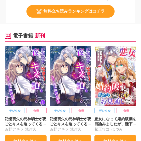
無料立ち読みランキングはコチラ
電子書籍
新刊
デジタル
合冊
デジタル
分冊
デジタル
分冊
記憶喪失の死神騎士が夜
記憶喪失の死神騎士が夜
悪女になって婚約破棄を
ごとキスを迫ってくる～
ごとキスを迫ってくる～
目論みましたが、陛下に
ただし彼は敵国の英雄～
ただし彼は敵国の英雄～
はお見通しだったようで
蒼野アキラ
浅岸久
蒼野アキラ
浅岸久
紫正ワコ
ほづみ
【合冊版】1
4
す4