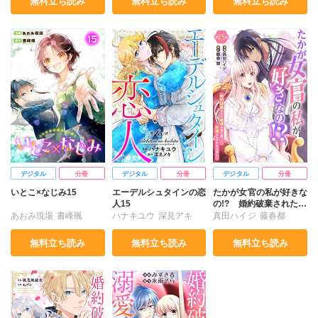
無料立ち読み
無料立ち読み
無料立ち読み
デジタル
分冊
デジタル
分冊
デジタル
分冊
いとこ×なじみ15
エーデルシュタインの恋
たかが女官の私が好きな
人15
の!? 婚約破棄された姫
様を差し置いて、結婚な
あおみ現場
書峰颯
ハナキユウ
深見アキ
真田ハイジ
藤春都
んてできません！15
無料立ち読み
無料立ち読み
無料立ち読み