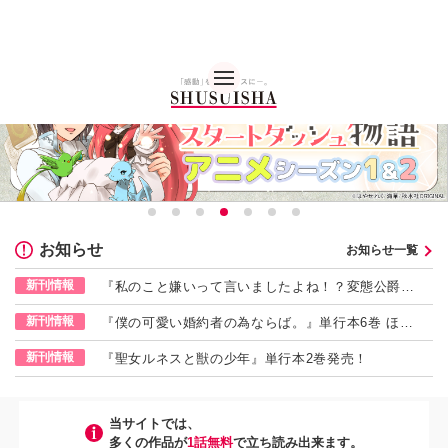
秋水社 公式コーポレー
お知らせ
お知らせ一覧
新刊情報
『私のこと嫌いって言いましたよね！？変態公爵に
よる困った溺愛結婚生活』単行本9巻 ほか発売！
新刊情報
『僕の可愛い婚約者の為ならば。』単行本6巻 ほか
発売！
新刊情報
『聖女ルネスと獣の少年』単行本2巻発売！
当サイトでは、
多くの作品が
1話無料
で⽴ち読み出来ます。